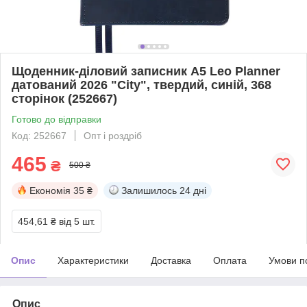
Щоденник-діловий записник А5 Leo Planner
датований 2026 "City", твердий, синій, 368
сторінок (252667)
Готово до відправки
Код: 252667
Опт і роздріб
465
₴
500 ₴
Економія
35 ₴
Залишилось
24 дні
454,61 ₴
від 5 шт.
Опис
Характеристики
Доставка
Оплата
Умови п
Опис