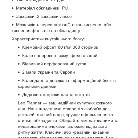
Матеріал обкладинки: PU
Закладки: 2 закладки-ляссе
Можливість персоналізації: сліпе тиснення або
тиснення фольгою на обкладинці
Характеристики внутрішнього блоку:
Кремовий офсет, 80 г/м² 368 сторінок
Колір паперового зрізу: фольгований
Відривний перфорований куток
2 мапи України та Європи
Календарі та довідково-інформаційний блок із
корисними даними
Додаткові сторінки для та нотаток
Leo Planner — ваш надійний супутник кожного
дня. Наші щоденники створені з любов’ю до
деталей: якісний папір, зручне оформлення та
стильні обкладинки. Обирайте між датованими та
недатованими блоками, залежно від вашого
ритму життя. Класичні або креативні дизайни
дозволять підкреслити саме ваш характер. Leo