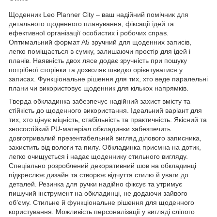
Щоденник Leo Planner City – ваш надійний помічник для
детального щоденного планування, фіксації ідей та
ефективної організації особистих і робочих справ.
Оптимальний формат А5 зручний для щоденних записів,
легко поміщається в сумку, залишаючи простір для ідей і
планів. Наявність двох лясе додає зручність при пошуку
потрібної сторінки та дозволяє швидко орієнтуватися у
записах. Функціональне рішення для тих, хто веде паралельні
плани чи використовує щоденник для кількох напрямків.
Тверда обкладинка забезпечує надійний захист вмісту та
стійкість до щоденного використання. Ідеальний варіант для
тих, хто цінує міцність, стабільність та практичність. Якісний та
зносостійкий PU-матеріал обкладинки забезпечить
довготривалий презентабельний вигляд ділового записника,
захистить від вологи та пилу. Обкладинка приємна на дотик,
легко очищується і надає щоденнику стильного вигляду.
Спеціально розроблений декоративний шов на обкладинці
підкреслює дизайн та створює відчуття стилю й уваги до
деталей. Резинка для ручки надійно фіксує та утримує
пишучий інструмент на обкладинці, не додаючи зайвого
об’єму. Стильне й функціональне рішення для щоденного
користування. Можливість персоналізації у вигляді сліпого