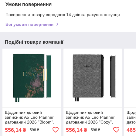
Умови повернення
Повернення товару впродовж 14 днів за рахунок покупця
Всі умови повернення
Подібні товари компанії
Щоденник-діловий
Щоденник-діловий
Щоде
записник А5 Leo Planner
записник А5 Leo Planner
запи
датований 2026 "Bloom",
датований 2026 "Cozy",
дато
твердий, 368 сторінок
твердий, 368 сторінок
твер
556,14
556,14
465
₴
₴
598 ₴
598 ₴
(252683)
(252682)
стор