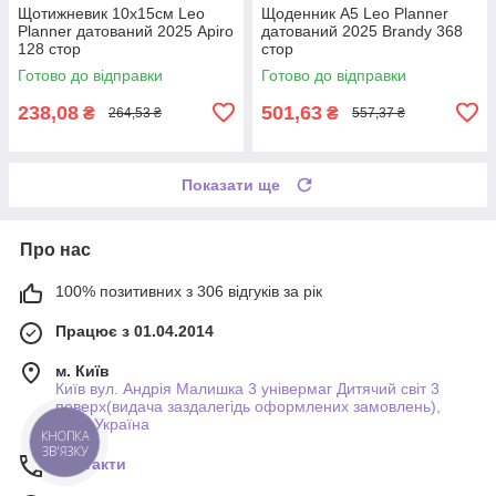
Щотижневик 10х15см Leo
Щоденник А5 Leo Planner
Planner датований 2025 Apiro
датований 2025 Brandy 368
128 стор
стор
Готово до відправки
Готово до відправки
238,08
501,63
₴
₴
264,53 ₴
557,37 ₴
Показати ще
Про нас
100% позитивних з 306 відгуків за рік
Працює з 01.04.2014
м. Київ
Київ вул. Андрія Малишка 3 універмаг Дитячий світ 3
поверх(видача заздалегідь оформлених замовлень),
Київ, Україна
КНОПКА
ЗВ'ЯЗКУ
Контакти