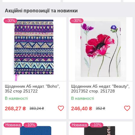
Акційні пропозиції та новинки
–30%
–30%
Щоденник А5 недат. "Boho",
Щоденник А5 недат. "Beauty",
352 стор 251722
2017352 стор. 251728
В наявності
В наявності
268,27
246,40
₴
₴
383,24 ₴
352 ₴
Новинка
–10%
Новинка
–10%