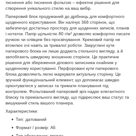
тиснення або тиснення фольгою – ефектне рішення для
створення унікального стилю на ваш вибір.
Паперовий блок продуманий до дрібниць для комфортного
щоденного користування. Він налічує 368 сторінок, що
забезпечує достатньо простору для щоденних записів, планів
і нотаток. Папір щільністю 80 г/м² дозволяє комфортно писати
ручкою чи олівцем без просвічування. Кремовий папір не
втомлює очі навіть за тривалої роботи. Закруглені кути
паперового блока не лише додають стильного вигляду, а й
запобігають швидкому зношенню сторінок. Це практичне
рішення для збереження ділового записника охайним у
щоденному користуванні. Перфоровані кути паперового
блока дозволяють легко маркувати актуальну сторінку. Це
зручний функціональний елемент, що допомагає швидко
орієнтуватися у записах та тримати планування під
контролем. Фольгований паперовий зріз надає елегантного
блиску та преміального вигляду, що підкреслює ваш статус та
вишуканий стиль вашого планера.
Характеристики:
Тип: датований
Формат / розмір: A5
Тип обкладинки: тверда