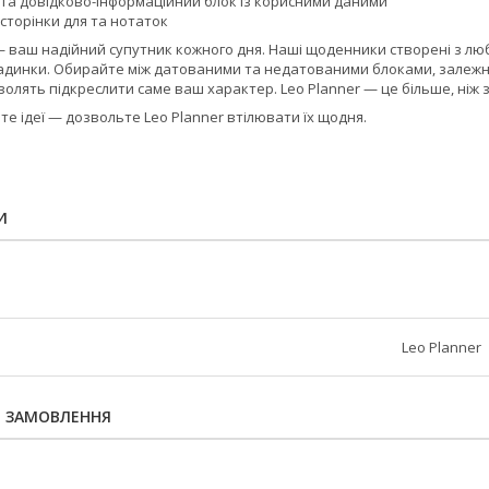
 та довідково-інформаційний блок із корисними даними
сторінки для та нотаток
— ваш надійний супутник кожного дня. Наші щоденники створені з люб
адинки. Обирайте між датованими та недатованими блоками, залежно
олять підкреслити саме ваш характер. Leo Planner — це більше, ніж з
те ідеї — дозвольте Leo Planner втілювати їх щодня.
И
Leo Planner
Я ЗАМОВЛЕННЯ