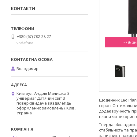
КОНТАКТИ
+380 (67) 782-28-27
–7%
vodafone
Володимир
Київ вул. Андрія Малишка 3
універмаг Дитячий світ 3
Щоденник Leo Plann
поверх(видача заздалегідь
справ. Оптимальний
оформлених замовлень), Київ,
додає зручність пр
Україна
плани чи використ
Тверда обкладинка 
стабільність та пр
записника, захисти