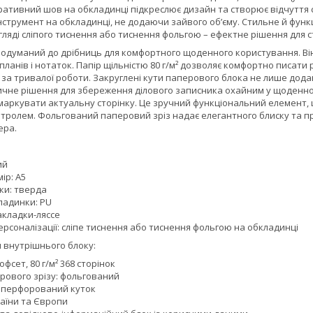
тивний шов на обкладинці підкреслює дизайн та створює відчуття ст
нструмент на обкладинці, не додаючи зайвого об’єму. Стильне й фун
игляді сліпого тиснення або тиснення фольгою – ефектне рішення для 
одуманий до дрібниць для комфортного щоденного користування. Він 
планів і нотаток. Папір щільністю 80 г/м² дозволяє комфортно писати
ь за тривалої роботи. Закруглені кути паперового блока не лише до
тичне рішення для збереження ділового записника охайним у щоденн
маркувати актуальну сторінку. Це зручний функціональний елемент, 
нтролем. Фольгований паперовий зріз надає елегантного блиску та п
ера.
ий
ір: A5
ки: тверда
ладинки: PU
акладки-ляссе
рсоналізації: сліпе тиснення або тиснення фольгою на обкладинці
 внутрішнього блоку:
фсет, 80 г/м² 368 сторінок
рового зрізу: фольгований
 перфорований куток
раїни та Європи