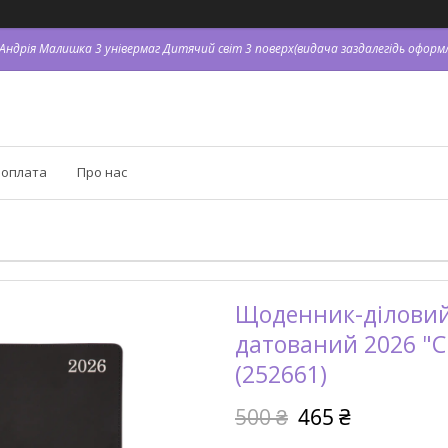
. Андрія Малишка 3 універмаг Дитячий світ 3 поверх(видача заздалегідь оформл
 оплата
Про нас
Щоденник-діловий 
датований 2026 "Ci
(252661)
500 ₴
465 ₴