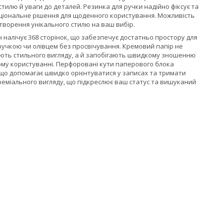
илю й уваги до деталей. Резинка для ручки надійно фіксує та
кціональне рішення для щоденного користування. Можливість
створення унікального стилю на ваш вибір.
налічує 368 сторінок, що забезпечує достатньо простору для
 ручкою чи олівцем без просвічування. Кремовий папір не
дають стильного вигляду, а й запобігають швидкому зношенню
ому користуванні. Перфоровані кути паперового блока
що допомагає швидко орієнтуватися у записах та тримати
реміального вигляду, що підкреслює ваш статус та вишуканий