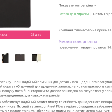
Показати оптові ціни
Оптом і в р
Готово до відправки
Компанія тимчасово не приймає
25 днів
повернення товару протягом 14 
er City – ваш надійний помічник для детального щоденного планування
 формат А5 зручний для щоденних записів, легко поміщається в сумку,
и пошуку потрібної сторінки та дозволяє швидко орієнтуватися у зап
овує щоденник для кількох напрямків.
забезпечує надійний захист вмісту та стійкість до щоденного використ
актичність. Якісний та зносостійкий PU-матеріал обкладинки забезп
ть від вологи та пилу. Обкладинка приємна на дотик, легко очищуєть