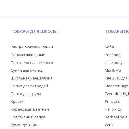
ТОВАРЫ ДЛЯ ШКОЛЫ:
ТОВАРЫ ПО
Ранцы, рюкзаки, сумки
Sofia
Пеналы школьные
Pet Shop
Портфели пластиковые
Little pony
Сумки для сменки
Mia & Me
Школьная канцелярия
Kite 2015 дл
Папки для тетрадей
Monster High
Папки для труда
Ever after hig
Краски
Princess
Карандаши цветные
Hello kitty
Пластилин и лепка
Rachael hale
Ручки детские
Winx