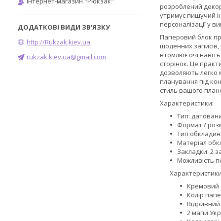
Інтернет-магазин "Рюкзак"
розроблений декора
утримує пишучий і
персоналізації у в
Паперовий блок пр
http://Rukzak.kiev.ua
щоденних записів, 
втомлює очі навіт
rukzak.kiev.ua@gmail.com
сторінок. Це прак
дозволяють легко 
планування під ко
стиль вашого план
Характеристики:
Тип: датован
Формат / розм
Тип обкладин
Матеріал обк
Закладки: 2 з
Можливість пе
Характеристики
Кремовий о
Колір папе
Відривний
2 мапи Ук