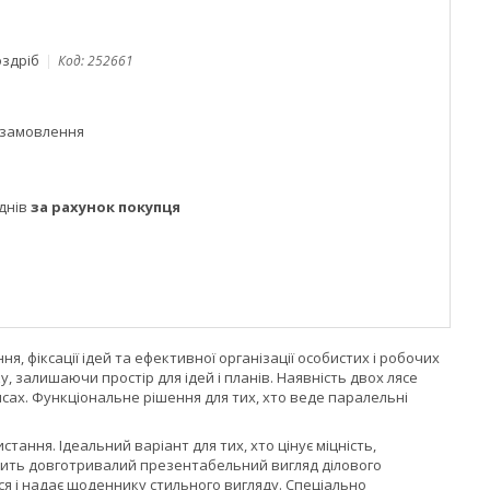
оздріб
Код:
252661
 замовлення
днів
за рахунок покупця
, фіксації ідей та ефективної організації особистих і робочих
 залишаючи простір для ідей і планів. Наявність двох лясе
исах. Функціональне рішення для тих, хто веде паралельні
ання. Ідеальний варіант для тих, хто цінує міцність,
ечить довготривалий презентабельний вигляд ділового
ся і надає щоденнику стильного вигляду. Спеціально