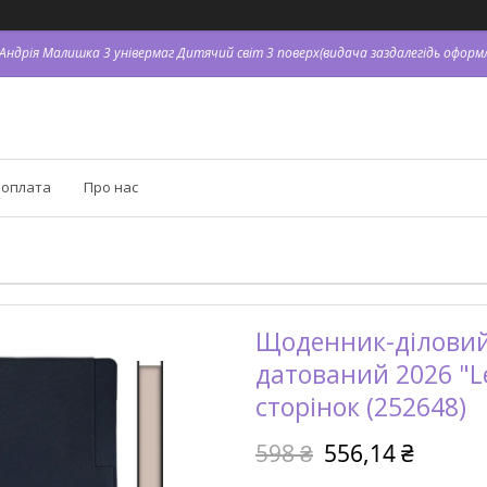
. Андрія Малишка 3 універмаг Дитячий світ 3 поверх(видача заздалегідь оформл
 оплата
Про нас
Щоденник-діловий 
датований 2026 "Le
сторінок (252648)
598 ₴
556,14 ₴