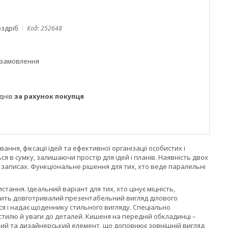
оздріб
Код:
252648
 замовлення
днів
за рахунок покупця
ня, фіксації ідей та ефективної організації особистих і
 в сумку, залишаючи простір для ідей і планів. Наявність двох
у записах. Функціональне рішення для тих, хто веде паралельні
ання. Ідеальний варіант для тих, хто цінує міцність,
ечить довготривалий презентабельний вигляд ділового
ся і надає щоденнику стильного вигляду. Спеціально
тилю й уваги до деталей. Кишеня на передній обкладинці –
чний та дизайнерський елемент, що доповнює зовнішній вигляд