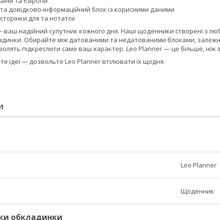
раїни та Європи
 та довідково-інформаційний блок із корисними даними
сторінки для та нотаток
— ваш надійний супутник кожного дня. Наші щоденники створені з люб
адинки. Обирайте між датованими та недатованими блоками, залежно
олять підкреслити саме ваш характер. Leo Planner — це більше, ніж з
те ідеї — дозвольте Leo Planner втілювати їх щодня.
И
Leo Planner
Щоденник
ки обкладинки