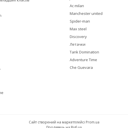
я младших класов
Ac milan
Manchester united
h
Spider-man
Max steel
Discovery
Летачки
Tank Domination
Adventure Time
Che Guevara
y
me
Сайт створений на маркетплейсі
Prom.ua
Продавець на Bigl.ua