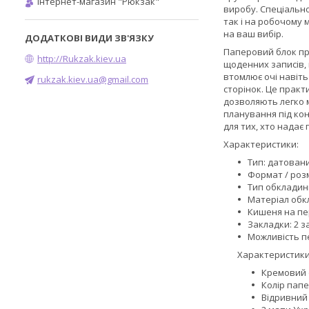
Інтернет-магазин "Рюкзак"
виробу. Спеціально
так і на робочому 
на ваш вибір.
Паперовий блок пр
http://Rukzak.kiev.ua
щоденних записів, 
втомлює очі навіт
rukzak.kiev.ua@gmail.com
сторінок. Це прак
дозволяють легко 
планування під кон
для тих, хто надає 
Характеристики:
Тип: датован
Формат / розм
Тип обкладин
Матеріал обк
Кишеня на пе
Закладки: 2 з
Можливість пе
Характеристики
Кремовий о
Колір папе
Відривний