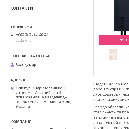
КОНТАКТИ
+380 (67) 782-28-27
–7%
vodafone
Володимир
Щоденник Leo Plann
Київ вул. Андрія Малишка 3
робочих справ. Опт
універмаг Дитячий світ 3
лясе додає зручніс
поверх(видача заздалегідь
плани чи використ
оформлених замовлень), Київ,
Україна
Тверда обкладинка 
стабільність та пр
записника, захисти
розроблений декор
зручне рішення дл