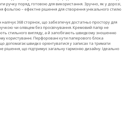
и ручку поряд, готовою для використання. Зручно, як у дорозі,
ення фольгою – ефектне рішення для створення унікального стилю
налічує 368 сторінок, що забезпечує достатньо простору для
 ручкою чи олівцем без просвічування. Кремовий папір не
дають стильного вигляду, а й запобігають швидкому зношенню
ому користуванні. Перфоровані кути паперового блока
що допомагає швидко орієнтуватися у записах та тримати
не рішення, що підтримує загальну гармонію дизайну. Ідеально