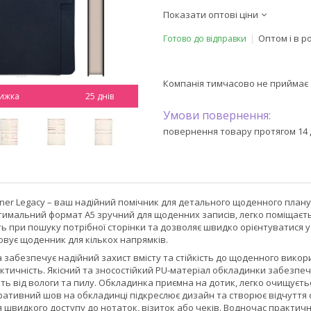
Показати оптові ціни
Оптом і в р
Готово до відправки
Компанія тимчасово не приймає
25 днів
повернення товару протягом 14 
er Legacy – ваш надійний помічник для детального щоденного плануван
имальний формат А5 зручний для щоденних записів, легко поміщається
ть при пошуку потрібної сторінки та дозволяє швидко орієнтуватися 
овує щоденник для кількох напрямків.
забезпечує надійний захист вмісту та стійкість до щоденного використ
актичність. Якісний та зносостійкий PU-матеріал обкладинки забезп
ть від вологи та пилу. Обкладинка приємна на дотик, легко очищуєть
ативний шов на обкладинці підкреслює дизайн та створює відчуття с
я швидкого доступу до нотаток, візиток або чеків. Водночас практи