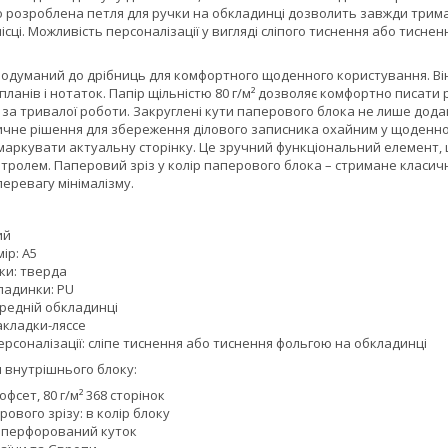
 розроблена петля для ручки на обкладинці дозволить завжди тримат
місці. Можливість персоналізації у вигляді сліпого тиснення або тисн
одуманий до дрібниць для комфортного щоденного користування. Він 
планів і нотаток. Папір щільністю 80 г/м² дозволяє комфортно писати
ь за тривалої роботи. Закруглені кути паперового блока не лише до
тичне рішення для збереження ділового записника охайним у щоденн
маркувати актуальну сторінку. Це зручний функціональний елемент, 
тролем. Паперовий зріз у колір паперового блока – стримане класич
перевагу мінімалізму.
ий
ір: A5
ки: тверда
ладинки: PU
редній обкладинці
акладки-ляссе
рсоналізації: сліпе тиснення або тиснення фольгою на обкладинці
 внутрішнього блоку:
фсет, 80 г/м² 368 сторінок
рового зрізу: в колір блоку
 перфорований куток