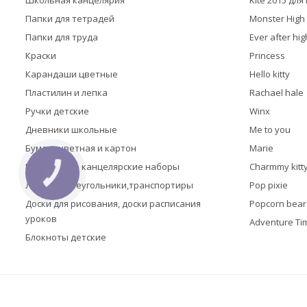
Школьная канцелярия
Kite 2015 дл
Папки для тетрадей
Monster High
Папки для труда
Ever after hig
Краски
Princess
Карандаши цветные
Hello kitty
Пластилин и лепка
Rachael hale
Ручки детские
Winx
Дневники школьные
Me to you
Бумага цветная и картон
Marie
Настольные канцелярские наборы
Charmmy kitt
КНОПКА
ЗВ'ЯЗКУ
Линейки,треугольники,транспортиры
Pop pixie
Доски для рисования, доски расписания
Popcorn bear
уроков
Adventure Ti
Блокноты детские