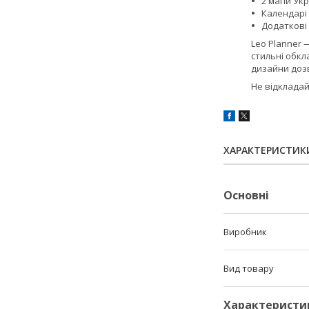
2 мапи Ук
Календарі
Додаткові 
Leo Planner 
стильні обкл
дизайни дозв
Не відкладай
ХАРАКТЕРИСТИК
Основні
Виробник
Вид товару
Характеристи