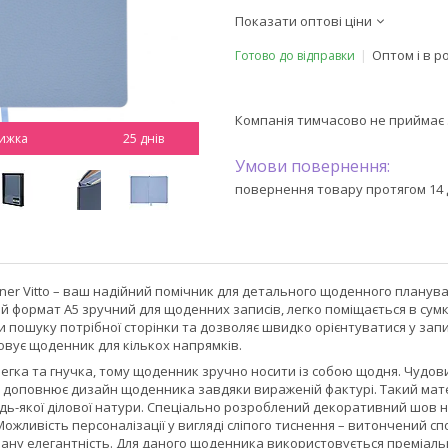
Показати оптові ціни
Оптом і в р
Готово до відправки
Компанія тимчасово не приймає
25 днів
повернення товару протягом 14 
er Vitto – ваш надійний помічник для детального щоденного плануванн
 формат А5 зручний для щоденних записів, легко поміщається в сумку,
и пошуку потрібної сторінки та дозволяє швидко орієнтуватися у зап
овує щоденник для кількох напрямків.
егка та гнучка, тому щоденник зручно носити із собою щодня. Чудов
о доповнює дизайн щоденника завдяки вираженій фактурі. Такий мате
дь-якої ділової натури. Спеціально розроблений декоративний шов н
ожливість персоналізації у вигляді сліпого тиснення – витончений спо
ману елегантність. Для даного щоденника використовується преміаль