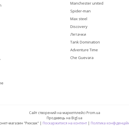
Manchester united
h
Spider-man
Max steel
Discovery
Летачки
Tank Domination
Adventure Time
Che Guevara
y
me
Сайт створений на маркетплейсі
Prom.ua
Продавець на Bigl.ua
Інтернет-магазин "Рюкзак" |
Поскаржитися на контент
|
Політика конфіденцій