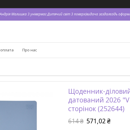
. Андрія Малишка 3 універмаг Дитячий світ 3 поверх(видача заздалегідь оформл
 оплата
Про нас
Щоденник-діловий 
датований 2026 "Vi
сторінок (252644)
614 ₴
571,02 ₴