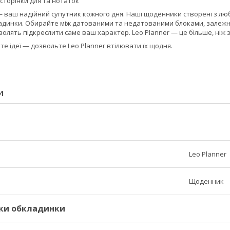
сторінки для та нотаток
— ваш надійний супутник кожного дня. Наші щоденники створені з люб
адинки. Обирайте між датованими та недатованими блоками, залежно
олять підкреслити саме ваш характер. Leo Planner — це більше, ніж з
те ідеї — дозвольте Leo Planner втілювати їх щодня.
И
Leo Planner
Щоденник
ки обкладинки