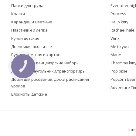
Папки для труда
Ever after hig
Краски
Princess
Карандаши цветные
Hello kitty
Пластилин и лепка
Rachael hale
Ручки детские
Winx
Дневники школьные
Me to you
Бумага цветная и картон
Marie
Настольные канцелярские наборы
Charmmy kitt
КНОПКА
ЗВ'ЯЗКУ
Линейки,треугольники,транспортиры
Pop pixie
Доски для рисования, доски расписания
Popcorn bear
уроков
Adventure Ti
Блокноты детские