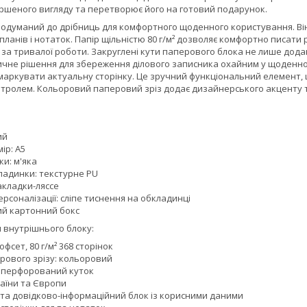
ршеного вигляду та перетворює його на готовий подарунок.
одуманий до дрібниць для комфортного щоденного користування. Він 
планів і нотаток. Папір щільністю 80 г/м² дозволяє комфортно писати
ь за тривалої роботи. Закруглені кути паперового блока не лише до
тичне рішення для збереження ділового записника охайним у щоденн
маркувати актуальну сторінку. Це зручний функціональний елемент, 
тролем. Кольоровий паперовий зріз додає дизайнерського акценту та 
ий
ір: A5
и: м'яка
ладинки: текстурне PU
акладки-ляссе
рсоналізації: сліпе тиснення на обкладинці
ий картонний бокс
 внутрішнього блоку:
фсет, 80 г/м² 368 сторінок
рового зрізу: кольоровий
 перфорований куток
раїни та Європи
 та довідково-інформаційний блок із корисними даними