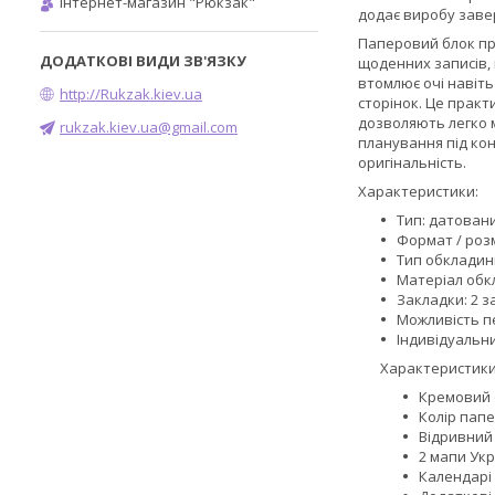
Інтернет-магазин "Рюкзак"
додає виробу заве
Паперовий блок пр
щоденних записів, 
втомлює очі навіт
http://Rukzak.kiev.ua
сторінок. Це прак
дозволяють легко 
rukzak.kiev.ua@gmail.com
планування під кон
оригінальність.
Характеристики:
Тип: датован
Формат / розм
Тип обкладинк
Матеріал обк
Закладки: 2 з
Можливість пе
Індивідуальн
Характеристики
Кремовий о
Колір папе
Відривний
2 мапи Ук
Календарі