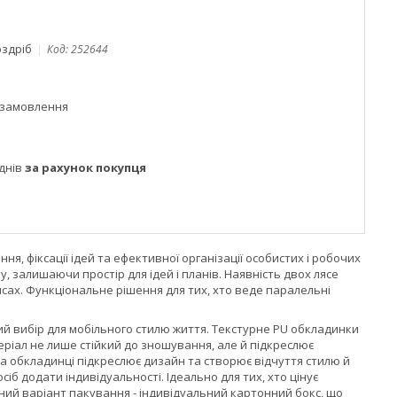
оздріб
Код:
252644
 замовлення
днів
за рахунок покупця
я, фіксації ідей та ефективної організації особистих і робочих
 залишаючи простір для ідей і планів. Наявність двох лясе
исах. Функціональне рішення для тих, хто веде паралельні
ий вибір для мобільного стилю життя. Текстурне PU обкладинки
ріал не лише стійкий до зношування, але й підкреслює
а обкладинці підкреслює дизайн та створює відчуття стилю й
сіб додати індивідуальності. Ідеально для тих, хто цінує
ний варіант пакування - індивідуальний картонний бокс, що