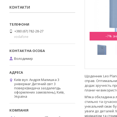
КОНТАКТИ
+380 (67) 782-28-27
–7%
vodafone
Володимир
Щоденник Leo Plann
Київ вул. Андрія Малишка 3
справ. Оптимальний
універмаг Дитячий світ 3
додає зручність пр
поверх(видача заздалегідь
плани чи використ
оформлених замовлень), Київ,
Україна
М’яка обкладинка л
стильно та сучасн
унікальний смак бу
уваги до деталей. М
мінімалізм та стри