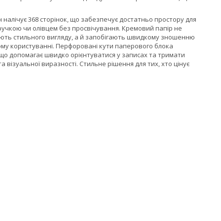
налічує 368 сторінок, що забезпечує достатньо простору для
 ручкою чи олівцем без просвічування. Кремовий папір не
дають стильного вигляду, а й запобігають швидкому зношенню
ому користуванні. Перфоровані кути паперового блока
що допомагає швидко орієнтуватися у записах та тримати
візуальної виразності. Стильне рішення для тих, хто цінує