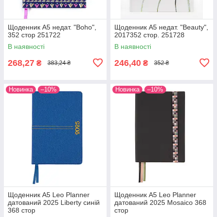
Щоденник А5 недат. "Boho",
Щоденник А5 недат. "Beauty",
352 стор 251722
2017352 стор. 251728
В наявності
В наявності
268,27
246,40
₴
₴
383,24 ₴
352 ₴
Новинка
–10%
Новинка
–10%
Щоденник А5 Leo Planner
Щоденник А5 Leo Planner
датований 2025 Liberty синій
датований 2025 Mosaico 368
368 стор
стор