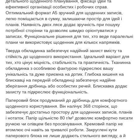
детального щоденного планування, фіксації ідей та
ефективної організації особистих і робочих справ.
Оптимальний формат А5 зручний для щоденних записів,
легко поміщається в сумку, залишаючи простір для ідей і
планів. Наявність двох лясе додає зручність при пошуку
потрібної сторінки та дозволяє швидко орієнтуватися у
записах. Функціональне рішення для тих, хто веде паралельні
плани чи використовує щоденник для кількох напрямків.
Тверда обкладинка забезпечує надійний захист вмісту та
стійкість до щоденного використання. Ідеальний варіант для
тих, хто цінує міцність, стабільність та практичність. Тканинна
обкладинка з особливою фактурою підкреслює вашу
унікальнісь та дуже приємна на дотик. Глибока кишеня на
блискавці на передній обкладинці забезпечує надійне
зберігання дрібниць або особистих речей. Блискавка додає
захисту та підкреслює функціональність.
Паперовий блок продуманий до дрібниць для комфортного
щоденного користування. Він налічує 368 сторінок, що
забезпечує достатньо простору для щоденних записів, планів
і нотаток. Папір щільністю 80 г/м² дозволяє комфортно писати
ручкою чи олівцем без просвічування. Кремовий папір не
втомлює очі навіть за тривалої роботи. Закруглені кути
паперового блока не лише додають стильного вигляду, а й