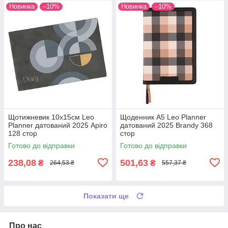
Новинка
–10%
Новинка
–10%
Щотижневик 10х15см Leo
Щоденник А5 Leo Planner
Planner датований 2025 Apiro
датований 2025 Brandy 368
128 стор
стор
Готово до відправки
Готово до відправки
238,08
501,63
₴
₴
264,53 ₴
557,37 ₴
Показати ще
Про нас