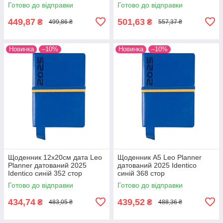
Готово до відправки
Готово до відправки
449,87
501,63
₴
₴
499,86 ₴
557,37 ₴
Новинка
–10%
Новинка
–10%
Щоденник 12х20cм дата Leo
Щоденник А5 Leo Planner
Planner датований 2025
датований 2025 Identico
Identico синій 352 стор
синій 368 стор
Готово до відправки
Готово до відправки
434,74
439,52
₴
₴
483,05 ₴
488,36 ₴