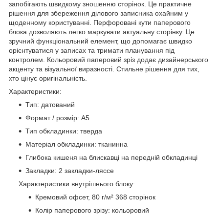
запобігають швидкому зношенню сторінок. Це практичне
рішення для збереження ділового записника охайним у
щоденному користуванні. Перфоровані кути паперового
блока дозволяють легко маркувати актуальну сторінку. Це
зручний функціональний елемент, що допомагає швидко
орієнтуватися у записах та тримати планування під
контролем. Кольоровий паперовий зріз додає дизайнерського
акценту та візуальної виразності. Стильне рішення для тих,
хто цінує оригінальність.
Характеристики:
Тип: датований
Формат / розмір: A5
Тип обкладинки: тверда
Матеріал обкладинки: тканинна
Глибока кишеня на блискавці на передній обкладинці
Закладки: 2 закладки-ляссе
Характеристики внутрішнього блоку:
Кремовий офсет, 80 г/м² 368 сторінок
Колір паперового зрізу: кольоровий