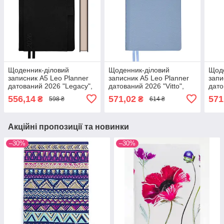
Щоденник-діловий
Щоденник-діловий
Щоде
записник А5 Leo Planner
записник А5 Leo Planner
запи
датований 2026 "Legacy",
датований 2026 "Vitto",
дато
твердий, чорний, 368
м'який, блакитний, 368
інте
556,14
571,02
571
₴
₴
598 ₴
614 ₴
сторінок (252649)
сторінок (252644)
368 
Акційні пропозиції та новинки
–30%
–30%