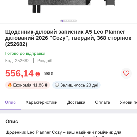
Щоденник-діловий записник А5 Leo Planner
датований 2026 "Cozy", твердий, 368 сторінок
(252682)
Готово до відправки
Код: 252682
Роздріб
556,14
₴
598 ₴
Економія
41.86 ₴
Залишилось
23 дні
Опис
Характеристики
Доставка
Оплата
Умови п
Опис
Щоденник Leo Planner Cozy – ваш надійний помічник для