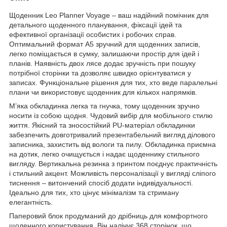
Щоденник Leo Planner Voyage – ваш надійний помічник для
детального щоденного планування, фіксації ідей та
ефективної організації особистих і робочих справ.
Оптимальний формат А5 зручний для щоденних записів,
легко поміщається в сумку, залишаючи простір для ідей і
планів. Наявність двох лясе додає зручність при пошуку
потрібної сторінки та дозволяє швидко орієнтуватися у
записах. Функціональне рішення для тих, хто веде паралельні
плани чи використовує щоденник для кількох напрямків.
М’яка обкладинка легка та гнучка, тому щоденник зручно
носити із собою щодня. Чудовий вибір для мобільного стилю
життя. Якісний та зносостійкий PU-матеріал обкладинки
забезпечить довготривалий презентабельний вигляд ділового
записника, захистить від вологи та пилу. Обкладинка приємна
на дотик, легко очищується і надає щоденнику стильного
вигляду. Вертикальна резинка з принтом поєднує практичність
і стильний акцент. Можливість персоналізації у вигляді сліпого
тиснення – витончений спосіб додати індивідуальності.
Ідеально для тих, хто цінує мінімалізм та стриману
елегантність.
Паперовий блок продуманий до дрібниць для комфортного
щоденного користування. Він налічує 368 сторінок, що