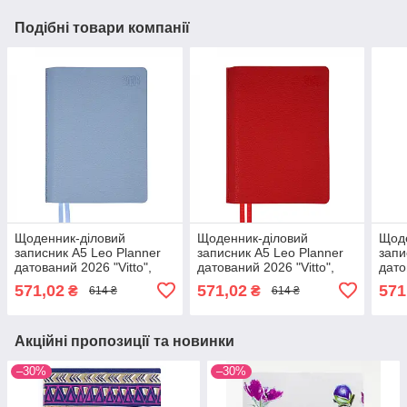
Подібні товари компанії
Щоденник-діловий
Щоденник-діловий
Щоде
записник А5 Leo Planner
записник А5 Leo Planner
запи
датований 2026 "Vitto",
датований 2026 "Vitto",
дато
м'який, блакитний, 368
м'який, червоний, 368
інте
571,02
571,02
571
₴
₴
614 ₴
614 ₴
сторінок (252644)
сторінок (252643)
смар
(252
Акційні пропозиції та новинки
–30%
–30%