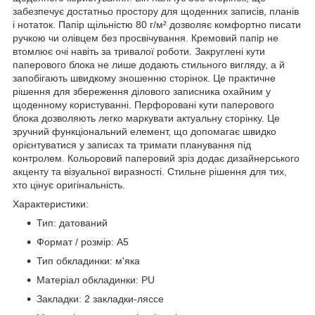
забезпечує достатньо простору для щоденних записів, планів
і нотаток. Папір щільністю 80 г/м² дозволяє комфортно писати
ручкою чи олівцем без просвічування. Кремовий папір не
втомлює очі навіть за тривалої роботи. Закруглені кути
паперового блока не лише додають стильного вигляду, а й
запобігають швидкому зношенню сторінок. Це практичне
рішення для збереження ділового записника охайним у
щоденному користуванні. Перфоровані кути паперового
блока дозволяють легко маркувати актуальну сторінку. Це
зручний функціональний елемент, що допомагає швидко
орієнтуватися у записах та тримати планування під
контролем. Кольоровий паперовий зріз додає дизайнерського
акценту та візуальної виразності. Стильне рішення для тих,
хто цінує оригінальність.
Характеристики:
Тип: датований
Формат / розмір: A5
Тип обкладинки: м'яка
Матеріал обкладинки: PU
Закладки: 2 закладки-ляссе