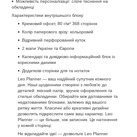
Можливість персоналізації: сліпе тиснення на
обкладинці
Характеристики внутрішнього блоку:
Кремовий офсет, 80 г/м² 368 сторінок
Колір паперового зрізу: кольоровий
Відривний перфорований куток
2 мапи України та Європи
Календарі та довідково-інформаційний блок із
корисними даними
Додаткові сторінки для та нотаток
Leo Planner — ваш надійний супутник кожного
дня. Наші щоденники створені з любов’ю до
деталей: якісний папір, зручне оформлення та
стильні обкладинки. Обирайте між датованими та
недатованими блоками, залежно від вашого
ритму життя. Класичні або креативні дизайни
дозволять підкреслити саме ваш характер. Leo
Planner — це більше, ніж записник. Це натхнення
у кожній сторінці.
Не відкладайте ідеї — дозвольте Leo Planner