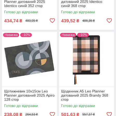
Planner датований 2025
датований 2025 Identico
Identico синій 352 стор
синій 368 стор
Готово до відправки
Готово до відправки
434,74
439,52
₴
₴
483,05 ₴
488,36 ₴
Новинка
–10%
Новинка
–10%
Щотижневик 10х15см Leo
Щоденник А5 Leo Planner
Planner датований 2025 Apiro
датований 2025 Brandy 368
128 стор
стор
Готово до відправки
Готово до відправки
238,08
501,63
₴
₴
264,53 ₴
557,37 ₴