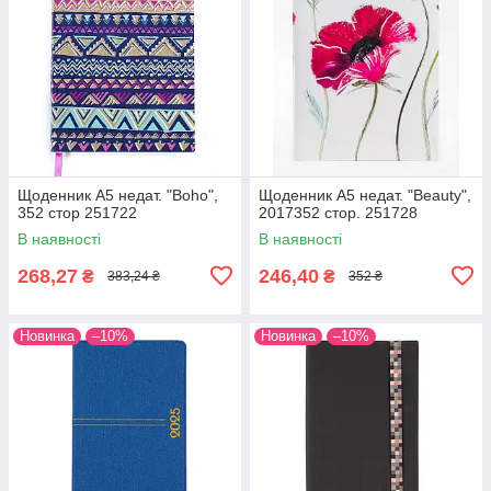
Щоденник А5 недат. "Boho",
Щоденник А5 недат. "Beauty",
352 стор 251722
2017352 стор. 251728
В наявності
В наявності
268,27
246,40
₴
₴
383,24 ₴
352 ₴
Новинка
–10%
Новинка
–10%