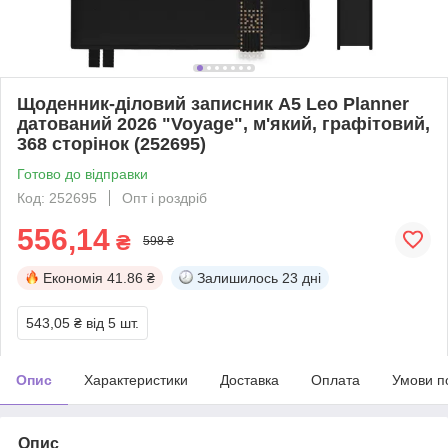
Щоденник-діловий записник А5 Leo Planner
датований 2026 "Voyage", м'який, графітовий,
368 сторінок (252695)
Готово до відправки
Код: 252695
Опт і роздріб
556,14
₴
598 ₴
Економія
41.86 ₴
Залишилось
23 дні
543,05 ₴
від 5 шт.
Опис
Характеристики
Доставка
Оплата
Умови п
Опис