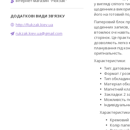
Інтернет-магазин "Рюкзак"
у вигляді сліпого т
щоденника викорис
його на готовий по
Паперовий блок пр
http://Rukzak.kiev.ua
щоденних записів, 
втомлює очі навіт
rukzak.kiev.ua@gmail.com
сторінок. Це прак
дозволяють легко 
планування під кон
оригінальність.
Характеристики:
Тип: датован
Формат / розм
Тип обкладин
Матеріал обк
Магнітний кл
Закладки: 2 з
Можливість пе
Індивідуальн
Характеристики
Кремовий о
Колір папе