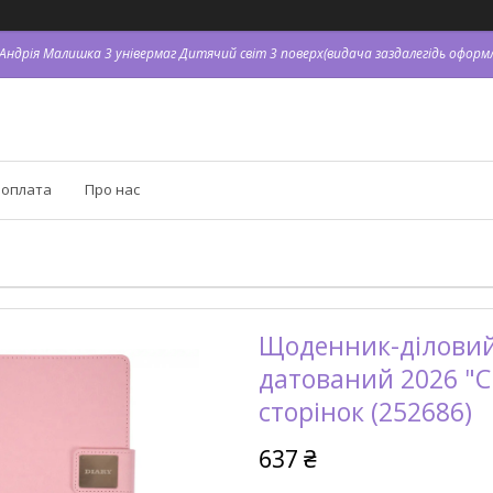
. Андрія Малишка 3 універмаг Дитячий світ 3 поверх(видача заздалегідь оформл
 оплата
Про нас
Щоденник-діловий 
датований 2026 "C
сторінок (252686)
637 ₴