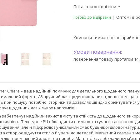
Показати оптові ціни
Оптом і в р
Готово до відправки
Компанія тимчасово не приймає
повернення товару протягом 14 
er Chiara – ваш надійний помічник для детального щоденного плануван
имальний формат А5 зручний для щоденних записів, легко поміщається
ть при пошуку потрібної сторінки та дозволяє швидко орієнтуватися 
овує щоденник для кількох напрямків.
забезпечує надійний захист вмісту та стійкість до щоденного використ
актичність. Текстурне PU обкладинки стильно та сучасно доповнює д
ошування, але й підкреслює унікальний смак будь-якої ділової нату
та створює відчуття стилю й уваги до деталей. Магнітний клапан з 
еслює преміальний характер виробу. Магніт фіксує обкладинку м’яко 