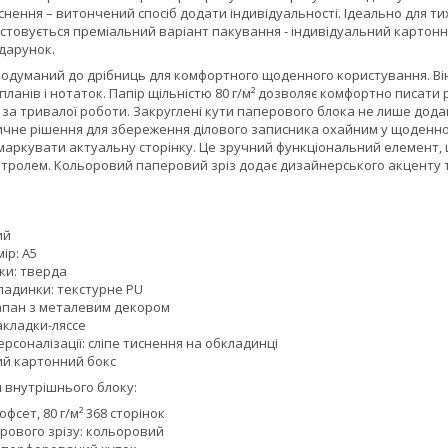
иснення – витончений спосіб додати індивідуальності. Ідеально для тих
товується преміальний варіант пакування - індивідуальний картонн
дарунок.
одуманий до дрібниць для комфортного щоденного користування. Він 
планів і нотаток. Папір щільністю 80 г/м² дозволяє комфортно писати
ь за тривалої роботи. Закруглені кути паперового блока не лише до
тичне рішення для збереження ділового записника охайним у щоденн
маркувати актуальну сторінку. Це зручний функціональний елемент, 
тролем. Кольоровий паперовий зріз додає дизайнерського акценту та 
ий
ір: A5
ки: тверда
ладинки: текстурне PU
апан з металевим декором
акладки-ляссе
рсоналізації: сліпе тиснення на обкладинці
ий картонний бокс
 внутрішнього блоку:
фсет, 80 г/м² 368 сторінок
рового зрізу: кольоровий