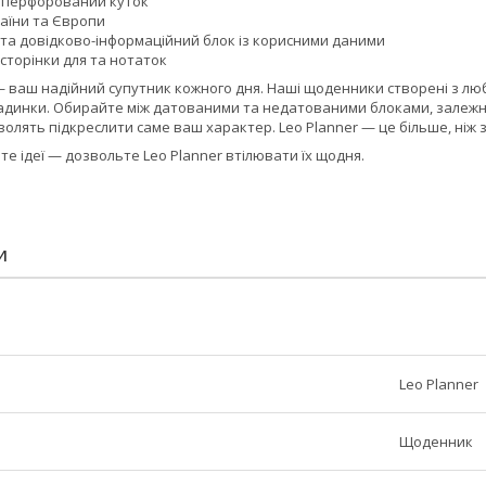
 перфорований куток
раїни та Європи
 та довідково-інформаційний блок із корисними даними
сторінки для та нотаток
— ваш надійний супутник кожного дня. Наші щоденники створені з люб
адинки. Обирайте між датованими та недатованими блоками, залежно
олять підкреслити саме ваш характер. Leo Planner — це більше, ніж з
те ідеї — дозвольте Leo Planner втілювати їх щодня.
И
Leo Planner
Щоденник