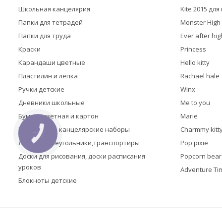
Школьная канцелярия
Kite 2015 дл
Папки для тетрадей
Monster High
Папки для труда
Ever after hig
Краски
Princess
Карандаши цветные
Hello kitty
Пластилин и лепка
Rachael hale
Ручки детские
Winx
Дневники школьные
Me to you
Бумага цветная и картон
Marie
Настольные канцелярские наборы
Charmmy kitt
КНОПКА
ЗВ'ЯЗКУ
Линейки,треугольники,транспортиры
Pop pixie
Доски для рисования, доски расписания
Popcorn bear
уроков
Adventure Ti
Блокноты детские