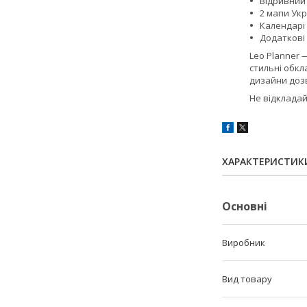
Відривний
2 мапи Ук
Календарі
Додаткові 
Leo Planner 
стильні обкл
дизайни дозв
Не відкладай
ХАРАКТЕРИСТИК
Основні
Виробник
Вид товару