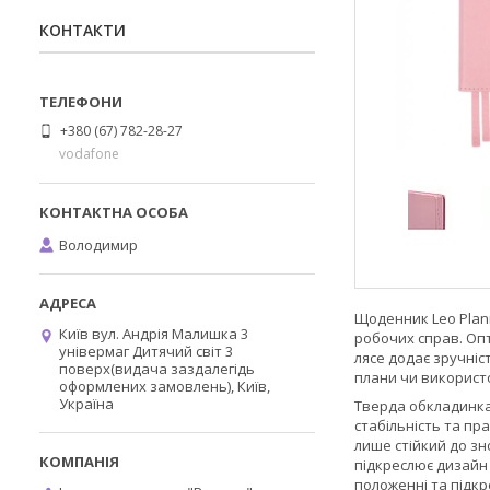
КОНТАКТИ
+380 (67) 782-28-27
vodafone
Володимир
Щоденник Leo Plann
Київ вул. Андрія Малишка 3
робочих справ. Опт
універмаг Дитячий світ 3
лясе додає зручніс
поверх(видача заздалегідь
плани чи використ
оформлених замовлень), Київ,
Україна
Тверда обкладинка 
стабільність та пр
лише стійкий до зн
підкреслює дизайн 
положенні та підкр