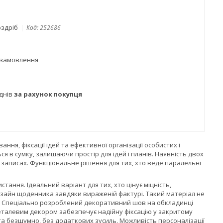
оздріб
Код:
252686
 замовлення
днів
за рахунок покупця
ня, фіксації ідей та ефективної організації особистих і
 в сумку, залишаючи простір для ідей і планів. Наявність двох
у записах. Функціональне рішення для тих, хто веде паралельні
ання. Ідеальний варіант для тих, хто цінує міцність,
изайн щоденника завдяки вираженій фактурі. Такий матеріал не
ри. Спеціально розроблений декоративний шов на обкладинці
металевим декором забезпечує надійну фіксацію у закритому
та безшумно, без додаткових зусиль. Можливість персоналізації