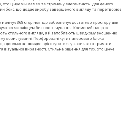
, хто цінує мінімалізм та стриману елегантність. Для даного
ий бокс, що додає виробу завершеного вигляду та перетворює
налічує 368 сторінок, що забезпечує достатньо простору для
 ручкою чи олівцем без просвічування. Кремовий папір не
дають стильного вигляду, а й запобігають швидкому зношенню
ому користуванні. Перфоровані кути паперового блока
що допомагає швидко орієнтуватися у записах та тримати
візуальної виразності. Стильне рішення для тих, хто цінує