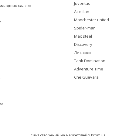
Juventus
я младших класов
Ac milan
Manchester united
h
Spider-man
Max steel
Discovery
Летачки
Tank Domination
Adventure Time
Che Guevara
y
me
Сайт створений на маркетплейсі
Prom.ua