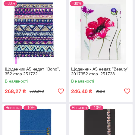
–30%
–30%
Щоденник А5 недат. "Boho",
Щоденник А5 недат. "Beauty",
352 стор 251722
2017352 стор. 251728
В наявності
В наявності
268,27
246,40
₴
₴
383,24 ₴
352 ₴
Новинка
–10%
Новинка
–10%