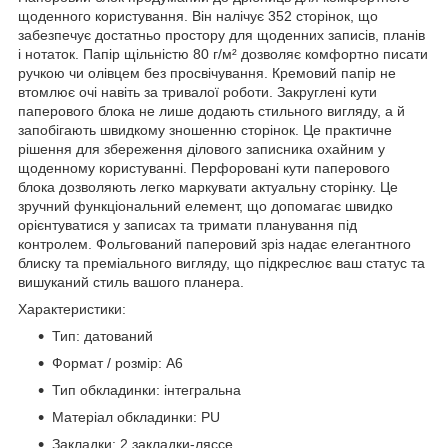
щоденного користування. Він налічує 352 сторінок, що
забезпечує достатньо простору для щоденних записів, планів
і нотаток. Папір щільністю 80 г/м² дозволяє комфортно писати
ручкою чи олівцем без просвічування. Кремовий папір не
втомлює очі навіть за тривалої роботи. Закруглені кути
паперового блока не лише додають стильного вигляду, а й
запобігають швидкому зношенню сторінок. Це практичне
рішення для збереження ділового записника охайним у
щоденному користуванні. Перфоровані кути паперового
блока дозволяють легко маркувати актуальну сторінку. Це
зручний функціональний елемент, що допомагає швидко
орієнтуватися у записах та тримати планування під
контролем. Фольгований паперовий зріз надає елегантного
блиску та преміального вигляду, що підкреслює ваш статус та
вишуканий стиль вашого планера.
Характеристики:
Тип: датований
Формат / розмір: A6
Тип обкладинки: інтегральна
Матеріал обкладинки: PU
Закладки: 2 закладки-ляссе