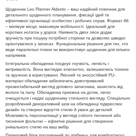
Щоденник Leo Planner Aldento – ваш надійний помічник для
детального щоденного планування, фіксації ідей та
ефективної організації особистих і робочих справ. Формат А6
– мінімум місця, максимум мобільності. Ідеальний для
коротких нотаток у дорозі. Наявність двох лясе додає
зручність при пошуку потрібної сторінки та дозволяє швидко
орієнтуватися у записах. Функціональне рішення для тих, хто
веде паралельні плани чи використовує щоденник для кількох
напрямків.
Інтегральна обкладинка поєднує гнучкість, легкість і
витривалість. Вона виглядає елегантно, залишаючись тонкою
та зручною в користуванні. Якісний та зносостійкий PU-
матеріал обкладинки забезпечить довготривалий
презентабельний вигляд ділового записника, захистить від
вологи та пилу. Обкладинка приємна на дотик, легко
очищується і надає щоденнику стильного вигляду. Спеціально
розроблений декоративний шов на обкладинці підкреслює
дизайн та створює відчуття стилю й уваги до деталей.
Можливість персоналізації у вигляді сліпого тиснення або
тиснення фольгою – ефектне рішення для створення
унікального стилю на ваш вибір.
Паперовий блок продуманий до дрібниць для комфортного