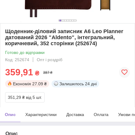
Щоденник-діловий записник А6 Leo Planner
датований 2026 "Aldento", інтегральний,
коричневий, 352 сторінки (252674)
Готово до відправки
Код: 252674
Опт і роздріб
359,91
₴
387 ₴
Економія
27.09 ₴
Залишилось
24 дні
351,29 ₴
від 5 шт.
Опис
Характеристики
Доставка
Оплата
Умови п
Опис