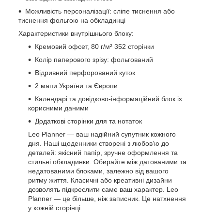
Можливість персоналізації: сліпе тиснення або
тиснення фольгою на обкладинці
Характеристики внутрішнього блоку:
Кремовий офсет, 80 г/м² 352 сторінки
Колір паперового зрізу: фольгований
Відривний перфорований куток
2 мапи України та Європи
Календарі та довідково-інформаційний блок із
корисними даними
Додаткові сторінки для та нотаток
Leo Planner — ваш надійний супутник кожного
дня. Наші щоденники створені з любов’ю до
деталей: якісний папір, зручне оформлення та
стильні обкладинки. Обирайте між датованими та
недатованими блоками, залежно від вашого
ритму життя. Класичні або креативні дизайни
дозволять підкреслити саме ваш характер. Leo
Planner — це більше, ніж записник. Це натхнення
у кожній сторінці.