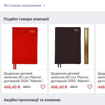
Всі умови повернення
Подібні товари компанії
Щоденник-діловий
Щоденник-діловий
Щоде
записник А5 Leo Planner
записник А5 Leo Planner
запи
датований 2026 "Aldento",
датований 2026 "Aldento",
дато
інтегральний, червоний,
інтегральний, темно-
інте
446,40
446,40
446
₴
₴
480 ₴
480 ₴
368 сторінок (252671)
коричневий, 368 сторінок
368 
(252673)
Акційні пропозиції та новинки