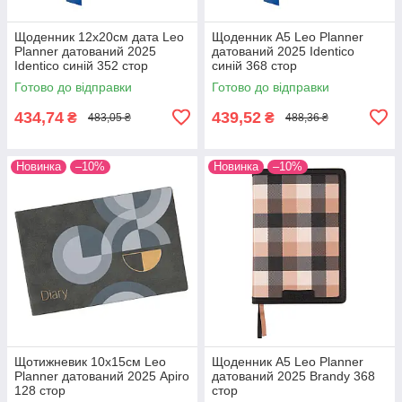
Щоденник 12х20cм дата Leo
Щоденник А5 Leo Planner
Planner датований 2025
датований 2025 Identico
Identico синій 352 стор
синій 368 стор
Готово до відправки
Готово до відправки
434,74
439,52
₴
₴
483,05 ₴
488,36 ₴
Новинка
–10%
Новинка
–10%
Щотижневик 10х15см Leo
Щоденник А5 Leo Planner
Planner датований 2025 Apiro
датований 2025 Brandy 368
128 стор
стор