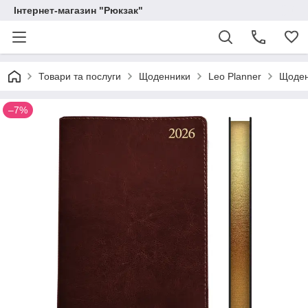
Інтернет-магазин "Рюкзак"
Товари та послуги
Щоденники
Leo Planner
Щоденн
–7%