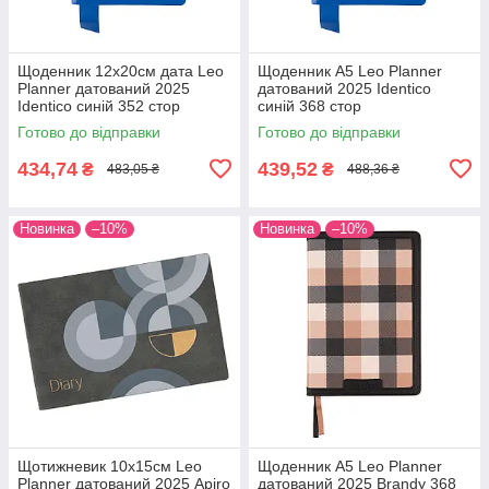
Щоденник 12х20cм дата Leo
Щоденник А5 Leo Planner
Planner датований 2025
датований 2025 Identico
Identico синій 352 стор
синій 368 стор
Готово до відправки
Готово до відправки
434,74
439,52
₴
₴
483,05 ₴
488,36 ₴
Новинка
–10%
Новинка
–10%
Щотижневик 10х15см Leo
Щоденник А5 Leo Planner
Planner датований 2025 Apiro
датований 2025 Brandy 368