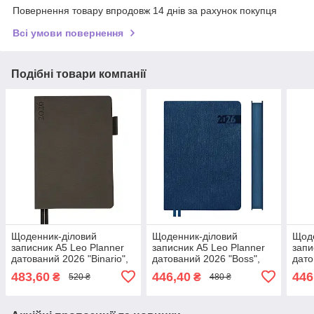
Повернення товару впродовж 14 днів за рахунок покупця
Всі умови повернення
Подібні товари компанії
Щоденник-діловий
Щоденник-діловий
Щоде
записник А5 Leo Planner
записник А5 Leo Planner
запи
датований 2026 "Binario",
датований 2026 "Boss",
дато
м'який, графіт, 368
м'який, синій, 368 сторінок
м'як
483,60
446,40
446
₴
₴
520 ₴
480 ₴
сторінок (252640)
(252633)
стор