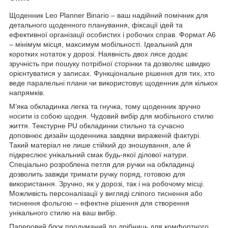
Щоденник Leo Planner Binario – ваш надійний помічник для
детального щоденного планування, фіксації ідей та
ефективної організації особистих і робочих справ. Формат А6
– мінімум місця, максимум мобільності. Ідеальний для
коротких нотаток у дорозі. Наявність двох лясе додає
зручність при пошуку потрібної сторінки та дозволяє швидко
орієнтуватися у записах. Функціональне рішення для тих, хто
веде паралельні плани чи використовує щоденник для кількох
напрямків.
М’яка обкладинка легка та гнучка, тому щоденник зручно
носити із собою щодня. Чудовий вибір для мобільного стилю
життя. Текстурне PU обкладинки стильно та сучасно
доповнює дизайн щоденника завдяки вираженій фактурі.
Такий матеріал не лише стійкий до зношування, але й
підкреслює унікальний смак будь-якої ділової натури.
Спеціально розроблена петля для ручки на обкладинці
дозволить завжди тримати ручку поряд, готовою для
використання. Зручно, як у дорозі, так і на робочому місці.
Можливість персоналізації у вигляді сліпого тиснення або
тиснення фольгою – ефектне рішення для створення
унікального стилю на ваш вибір.
Паперовий блок продуманий до дрібниць для комфортного