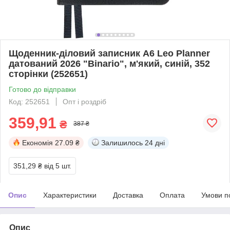
Щоденник-діловий записник А6 Leo Planner
датований 2026 "Binario", м'який, синій, 352
сторінки (252651)
Готово до відправки
Код: 252651
Опт і роздріб
359,91
₴
387 ₴
Економія
27.09 ₴
Залишилось
24 дні
351,29 ₴
від 5 шт.
Опис
Характеристики
Доставка
Оплата
Умови п
Опис