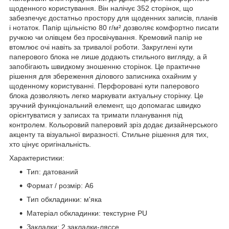
щоденного користування. Він налічує 352 сторінок, що
забезпечує достатньо простору для щоденних записів, планів
і нотаток. Папір щільністю 80 г/м² дозволяє комфортно писати
ручкою чи олівцем без просвічування. Кремовий папір не
втомлює очі навіть за тривалої роботи. Закруглені кути
паперового блока не лише додають стильного вигляду, а й
запобігають швидкому зношенню сторінок. Це практичне
рішення для збереження ділового записника охайним у
щоденному користуванні. Перфоровані кути паперового
блока дозволяють легко маркувати актуальну сторінку. Це
зручний функціональний елемент, що допомагає швидко
орієнтуватися у записах та тримати планування під
контролем. Кольоровий паперовий зріз додає дизайнерського
акценту та візуальної виразності. Стильне рішення для тих,
хто цінує оригінальність.
Характеристики:
Тип: датований
Формат / розмір: A6
Тип обкладинки: м'яка
Матеріал обкладинки: текстурне PU
Закладки: 2 закладки-ляссе