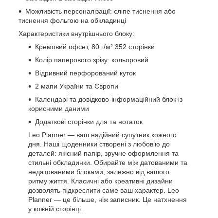
Можливість персоналізації: сліпе тиснення або
тиснення фольгою на обкладинці
Характеристики внутрішнього блоку:
Кремовий офсет, 80 г/м² 352 сторінки
Колір паперового зрізу: кольоровий
Відривний перфорований куток
2 мапи України та Європи
Календарі та довідково-інформаційний блок із
корисними даними
Додаткові сторінки для та нотаток
Leo Planner — ваш надійний супутник кожного
дня. Наші щоденники створені з любов’ю до
деталей: якісний папір, зручне оформлення та
стильні обкладинки. Обирайте між датованими та
недатованими блоками, залежно від вашого
ритму життя. Класичні або креативні дизайни
дозволять підкреслити саме ваш характер. Leo
Planner — це більше, ніж записник. Це натхнення
у кожній сторінці.