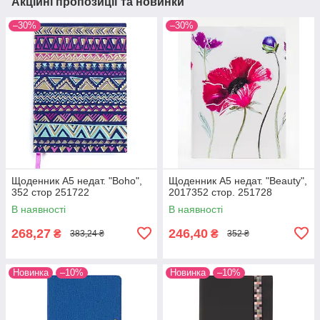
Акційні пропозиції та новинки
–30%
–30%
Щоденник А5 недат. "Boho",
Щоденник А5 недат. "Beauty",
352 стор 251722
2017352 стор. 251728
В наявності
В наявності
268,27
246,40
₴
₴
383,24 ₴
352 ₴
Новинка
–10%
Новинка
–10%