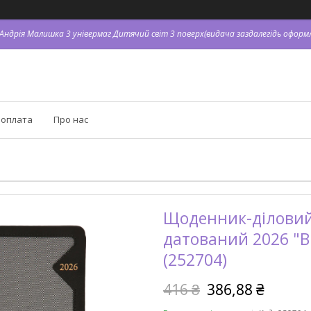
. Андрія Малишка 3 універмаг Дитячий світ 3 поверх(видача заздалегідь оформл
 оплата
Про нас
Щоденник-діловий 
датований 2026 "B
(252704)
416 ₴
386,88 ₴