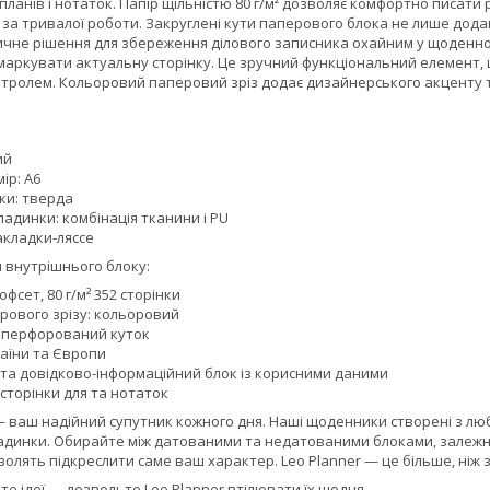
планів і нотаток. Папір щільністю 80 г/м² дозволяє комфортно писати
ь за тривалої роботи. Закруглені кути паперового блока не лише до
тичне рішення для збереження ділового записника охайним у щоденн
маркувати актуальну сторінку. Це зручний функціональний елемент, 
тролем. Кольоровий паперовий зріз додає дизайнерського акценту та 
ий
ір: A6
ки: тверда
адинки: комбінація тканини і PU
акладки-ляссе
 внутрішнього блоку:
фсет, 80 г/м² 352 сторінки
рового зрізу: кольоровий
 перфорований куток
раїни та Європи
 та довідково-інформаційний блок із корисними даними
сторінки для та нотаток
— ваш надійний супутник кожного дня. Наші щоденники створені з люб
адинки. Обирайте між датованими та недатованими блоками, залежно
олять підкреслити саме ваш характер. Leo Planner — це більше, ніж з
те ідеї — дозвольте Leo Planner втілювати їх щодня.