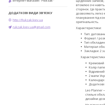
Інтернет-магазин "Рюкзак"
щоденних записів, 
втомлює очі навіт
сторінок. Це прак
дозволяють легко 
планування під кон
http://Rukzak.kiev.ua
оригінальність.
rukzak.kiev.ua@gmail.com
Характеристики:
Тип: датован
Формат / розм
Тип обкладин
Матеріал обкл
Закладки: 2 з
Характеристики
Кремовий о
Колір папе
Відривний
2 мапи Ук
Календарі
Додаткові 
Leo Planner 
стильні обкл
дизайни дозв
Не відкладай