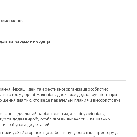
 замовлення
днів
за рахунок покупця
я, фіксації ідей та ефективної організації особистих і
 нотаток у дорозі. Наявність двох лясе додає зручність при
рішення для тих, хто веде паралельні плани чи використовує
ання. Ідеальний варіант для тих, хто цінує міцність,
стур та додає виробу особливої вишуканості. Спеціально
тилю й уваги до деталей.
налічує 352 сторінок, що забезпечує достатньо простору для