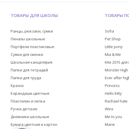
ТОВАРЫ ДЛЯ ШКОЛЫ:
ТОВАРЫ ПО
Ранцы, рюкзаки, сумки
Sofia
Пеналы школьные
Pet Shop
Портфели пластиковые
Little pony
Сумки для сменки
Mia & Me
Школьная канцелярия
Kite 2015 дл
Папки для тетрадей
Monster High
Папки для труда
Ever after hig
Краски
Princess
Карандаши цветные
Hello kitty
Пластилин и лепка
Rachael hale
Ручки детские
Winx
Дневники школьные
Me to you
Бумага цветная и картон
Marie