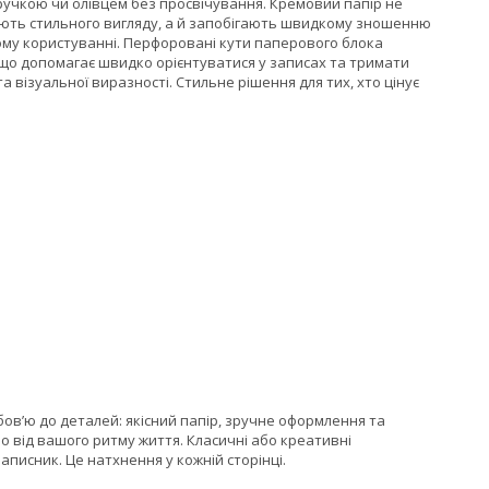
 ручкою чи олівцем без просвічування. Кремовий папір не
дають стильного вигляду, а й запобігають швидкому зношенню
ому користуванні. Перфоровані кути паперового блока
що допомагає швидко орієнтуватися у записах та тримати
візуальної виразності. Стильне рішення для тих, хто цінує
ов’ю до деталей: якісний папір, зручне оформлення та
 від вашого ритму життя. Класичні або креативні
аписник. Це натхнення у кожній сторінці.