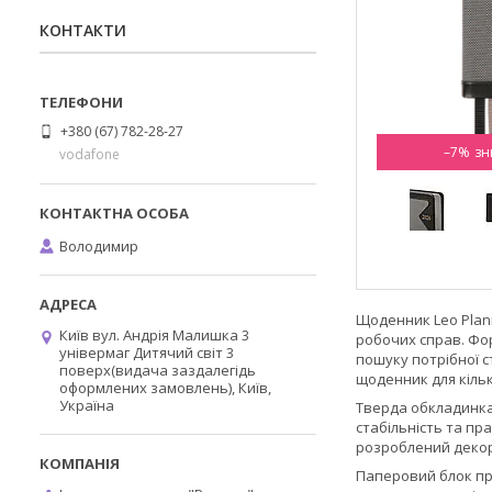
КОНТАКТИ
+380 (67) 782-28-27
–7%
vodafone
Володимир
Щоденник Leo Plann
Київ вул. Андрія Малишка 3
робочих справ. Фор
універмаг Дитячий світ 3
пошуку потрібної с
поверх(видача заздалегідь
щоденник для кільк
оформлених замовлень), Київ,
Україна
Тверда обкладинка 
стабільність та пр
розроблений декор
Паперовий блок пр