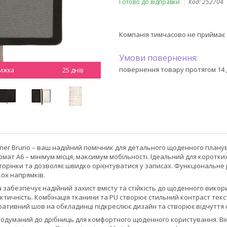
Готово до відправки
Код:
252704
Компанія тимчасово не приймає
повернення товару протягом 14 
25 днів
er Bruno – ваш надійний помічник для детального щоденного плануванн
мат А6 – мінімум місця, максимум мобільності. Ідеальний для коротких
торінки та дозволяє швидко орієнтуватися у записах. Функціональне 
ох напрямків.
забезпечує надійний захист вмісту та стійкість до щоденного використ
актичність. Комбінація тканини та PU створює стильний контраст тек
ативний шов на обкладинці підкреслює дизайн та створює відчуття с
одуманий до дрібниць для комфортного щоденного користування. Він 