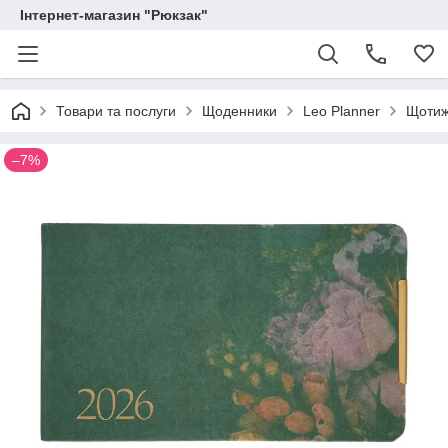
Інтернет-магазин "Рюкзак"
Товари та послуги
Щоденники
Leo Planner
Щотижн
–7%