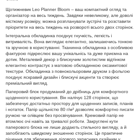
Щотижневик Leo Planner Bloom – ваш компактний огляд та
організатор на весь тиждень. Завдяки невеликому, але доволі
місткому розміру, можна розпланувати зустрічі та розставити
пріоритети на весь тиждень на розвороті всього двох сторінок.
Інтегральна обкладинка поєднує гнучкість, легкість і
витривалість. Вона виглядає елегантно, залишаючись тонкою
та зручною в користуванні. Тканинна обкладинка з особливою
фактурою підкреслює вашу унікальнісь та дуже приємна на
дотик. Металевий декор з блискучим золотистим відтінком
елегантно контрастує з матовою обкладинкою оксамитової
текстури. Обкладинка з повнокольоровим друком з фольгою
поєднує яскравий дизайн і блискучі акценти та створює
преміальний вигляд.
Паперовий блок продуманий до дрібниць для комфортного
щоденного користування. Він налічує 128 сторінок, що
забезпечує достатньо простору для щоденних записів, планів
і нотаток. Папір щільністю 80 г/м² дозволяє комфортно писати
ручкою чи олівцем без просвічування. Кремовий папір не
втомлює очі навіть за тривалої роботи. Закруглені кути
паперового блока не лише додають стильного вигляду, а й
запобігають швидкому зношенню сторінок. Це практичне
рішення для збереження ділового записника охайним у