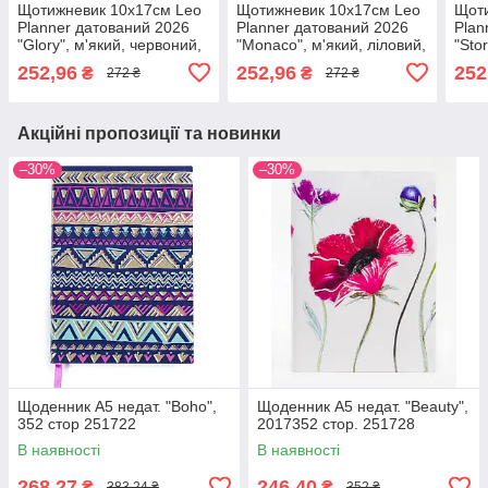
Щотижневик 10х17см Leo
Щотижневик 10х17см Leo
Щоти
Planner датований 2026
Planner датований 2026
Plan
"Glory", м'який, червоний,
"Monaco", м'який, ліловий,
"Sto
128 сторінок (252652)
128 сторінок (252655)
128 
252,96
252,96
252
₴
₴
272 ₴
272 ₴
Акційні пропозиції та новинки
–30%
–30%
Щоденник А5 недат. "Boho",
Щоденник А5 недат. "Beauty",
352 стор 251722
2017352 стор. 251728
В наявності
В наявності
268,27
246,40
₴
₴
383,24 ₴
352 ₴