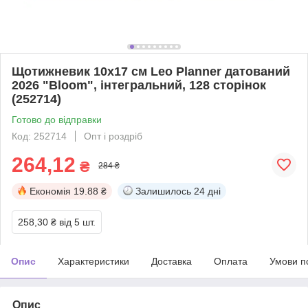
Щотижневик 10х17 см Leo Planner датований
2026 "Bloom", інтегральний, 128 сторінок
(252714)
Готово до відправки
Код: 252714
Опт і роздріб
264,12
₴
284 ₴
Економія
19.88 ₴
Залишилось
24 дні
258,30 ₴
від 5 шт.
Опис
Характеристики
Доставка
Оплата
Умови п
Опис