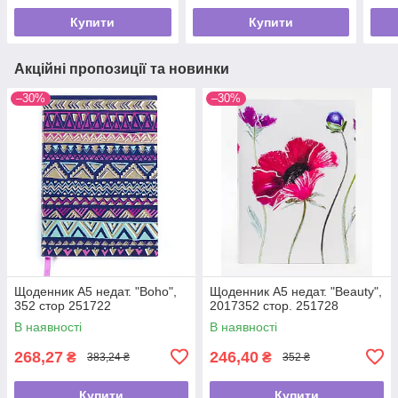
(252629)
Купити
Купити
Акційні пропозиції та новинки
–30%
–30%
Щоденник А5 недат. "Boho",
Щоденник А5 недат. "Beauty",
352 стор 251722
2017352 стор. 251728
В наявності
В наявності
268,27
246,40
₴
₴
383,24 ₴
352 ₴
Купити
Купити