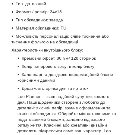
Тип: датований
Формат / розмір: 34х13
Тип обкладинки: тверда
Матеріал обкладинки: PU
Можливість персоналізації: сліпе тиснення або
тиснення фольгою на обкладинці
Характеристики внутрішнього блоку:
Кремовий офсет, 80 г/м² 128 сторінок
Колір паперового зрізу: в колір блоку
Календарі та довідково-інформаційний блок із
корисними даними
Додаткові сторінки для та нотаток
Leo Planner — ваш надійний супутник кожного
дня. Наші щоденники створені з любов’ю до
деталей: якісний папір, зручне оформлення та
стильні обкладинки. Обирайте між датованими та
недатованими блоками, залежно від вашого
ритму життя. Класичні або креативні дизайни
дозволять підкреслити саме ваш характер. Leo