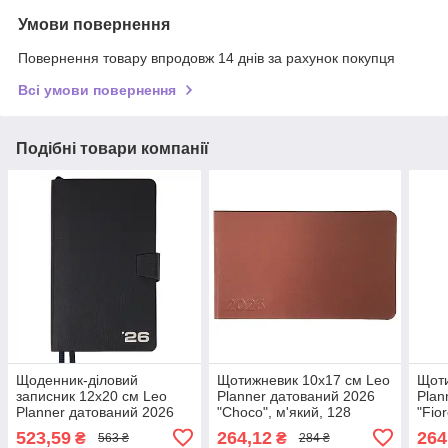
Умови повернення
Повернення товару впродовж 14 днів за рахунок покупця
Всі умови повернення
Подібні товари компанії
Щоденник-діловий
Щотижневик 10х17 см Leo
Щоти
записник 12х20 см Leo
Planner датований 2026
Plan
Planner датований 2026
"Choco", м'який, 128
"Fio
"Alpha", м'який, темно-
сторінок (252716)
стор
523,59
264,12
264
₴
₴
563 ₴
284 ₴
синій, 352 сторінки