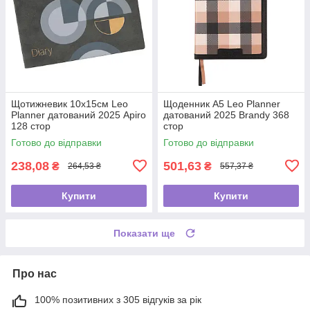
Щотижневик 10х15см Leo
Щоденник А5 Leo Planner
Planner датований 2025 Apiro
датований 2025 Brandy 368
128 стор
стор
Готово до відправки
Готово до відправки
238,08
501,63
₴
₴
264,53 ₴
557,37 ₴
Купити
Купити
Показати ще
Про нас
100% позитивних з 305 відгуків за рік