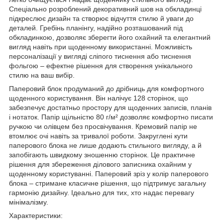
Спеціально розроблений декоративний шов на обкладинці
підкреслює дизайн та створює відчуття стилю й уваги до
деталей. Гребінь планінгу, надійно розташований під
обкладинкою, дозволяє зберегти його охайний та елегантний
вигляд навіть при щоденному використанні. Можливість
персоналізації у вигляді сліпого тиснення або тиснення
фольгою – ефектне рішення для створення унікального
стилю на ваш вибір.
Паперовий блок продуманий до дрібниць для комфортного
щоденного користування. Він налічує 128 сторінок, що
забезпечує достатньо простору для щоденних записів, планів
і нотаток. Папір щільністю 80 г/м² дозволяє комфортно писати
ручкою чи олівцем без просвічування. Кремовий папір не
втомлює очі навіть за тривалої роботи. Закруглені кути
паперового блока не лише додають стильного вигляду, а й
запобігають швидкому зношенню сторінок. Це практичне
рішення для збереження ділового записника охайним у
щоденному користуванні. Паперовий зріз у колір паперового
блока – стримане класичне рішення, що підтримує загальну
гармонію дизайну. Ідеально для тих, хто надає перевагу
мінімалізму.
Характеристики: