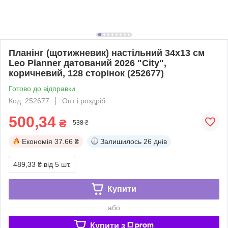
Планінг (щотижневик) настільний 34х13 см
Leo Planner датований 2026 "City",
коричневий, 128 сторінок (252677)
Готово до відправки
Код: 252677
Опт і роздріб
500,34
₴
538 ₴
Економія
37.66 ₴
Залишилось
26 днів
489,33 ₴
від 5 шт.
Купити
або
Купити з