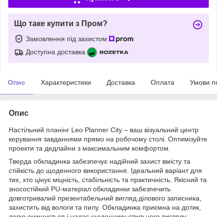
Що таке купити з Пром?
Замовлення під захистом
Доступна доставка
Опис
Характеристики
Доставка
Оплата
Умови п
Опис
Настільний планінг Leo Planner City – ваш візуальний центр
керування завданнями прямо на робочому столі. Оптимізуйте
проекти та дедлайни з максимальним комфортом.
Тверда обкладинка забезпечує надійний захист вмісту та
стійкість до щоденного використання. Ідеальний варіант для
тих, хто цінує міцність, стабільність та практичність. Якісний та
зносостійкий PU-матеріал обкладинки забезпечить
довготривалий презентабельний вигляд ділового записника,
захистить від вологи та пилу. Обкладинка приємна на дотик,
легко очищується і надає щоденнику стильного вигляду.