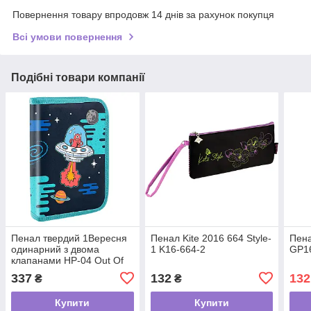
Повернення товару впродовж 14 днів за рахунок покупця
Всі умови повернення
Подібні товари компанії
Пенал твердий 1Вересня
Пенал Kite 2016 664 Style-
Пена
одинарний з двома
1 K16-664-2
GP1
клапанами HP-04 Out Of
Space
337
132
132
₴
₴
Купити
Купити