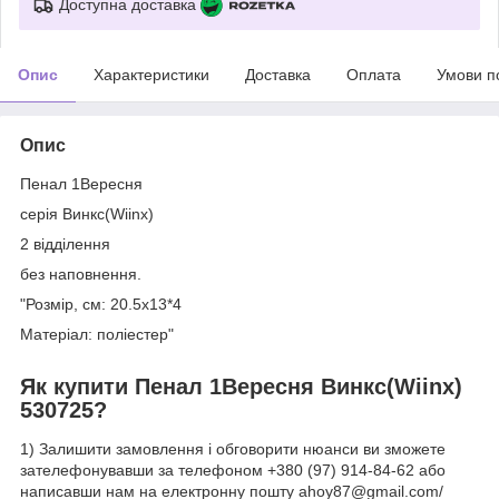
Доступна доставка
Опис
Характеристики
Доставка
Оплата
Умови п
Опис
Пенал 1Вересня
серія Винкс(Wiinx)
2 відділення
без наповнення.
"Розмір, см: 20.5х13*4
Матеріал: поліестер"
Як купити Пенал 1Вересня Винкс(Wiinx)
530725?
1) Залишити замовлення і обговорити нюанси ви зможете
зателефонувавши за телефоном +380 (97) 914-84-62 або
написавши нам на електронну пошту ahoy87@gmail.com/