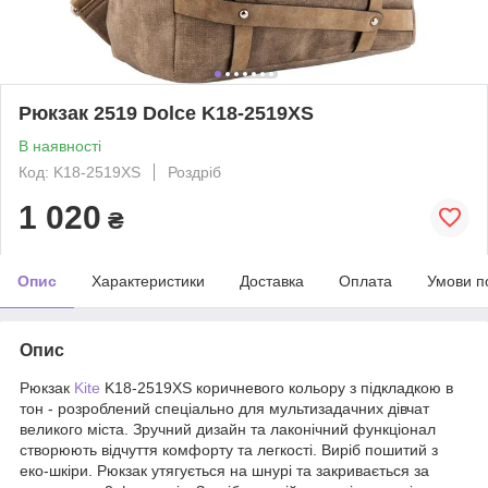
Рюкзак 2519 Dolce K18-2519XS
В наявності
Код: K18-2519XS
Роздріб
1 020
₴
Опис
Характеристики
Доставка
Оплата
Умови п
Опис
Рюкзак
Kite
K18-2519XS коричневого кольору з підкладкою в
тон - розроблений спеціально для мультизадачних дівчат
великого міста. Зручний дизайн та лаконічний функціонал
створюють відчуття комфорту та легкості. Виріб пошитий з
еко-шкіри. Рюкзак утягується на шнурі та закривається за