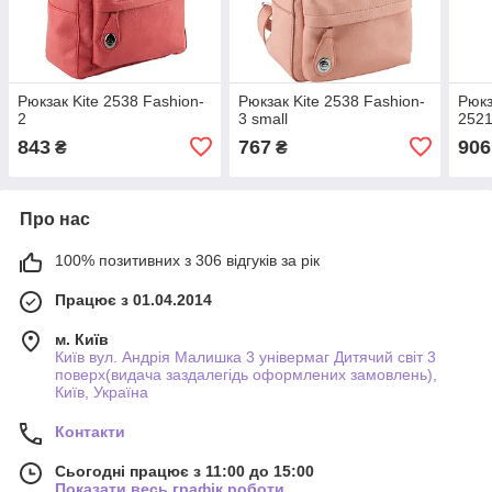
Рюкзак Kite 2538 Fashion-
Рюкзак Kite 2538 Fashion-
Рюкз
2
3 small
252
843
767
906
₴
₴
Про нас
100% позитивних з 306 відгуків за рік
Працює з 01.04.2014
м. Київ
Київ вул. Андрія Малишка 3 універмаг Дитячий світ 3
поверх(видача заздалегідь оформлених замовлень),
Київ, Україна
Контакти
Сьогодні працює з 11:00 до 15:00
Показати весь графік роботи