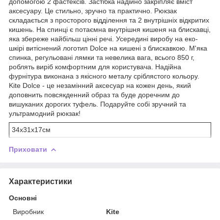
допомогою 2 фастексів. Застібка надійно закріпляє вміст
аксесуару. Це стильно, зручно та практично. Рюкзак
складається з просторого відділення та 2 внутрішніх відкритих
кишень. На спинці є потаємна внутрішня кишеня на блискавці,
яка збереже найбільш цінні речі. Усередині виробу на еко-
шкірі витіснений логотип Dolce на кишені з блискавкою. М'яка
спинка, регульовані лямки та невелика вага, всього 850 г,
роблять виріб комфортним для користувача. Надійна
фурнітура виконана з якісного металу сріблястого кольору.
Kite Dolce - це незамінний аксесуар на кожен день, який
доповнить повсякденний образ та буде доречним до
вишуканих дорогих туфель. Подаруйте собі зручний та
ультрамодний рюкзак!
34х31х17см
Приховати
Характеристики
Основні
Виробник
Kite