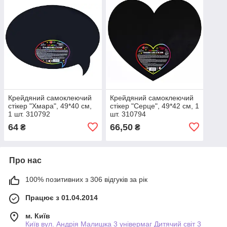
Крейдяний самоклеючий
Крейдяний самоклеючий
стікер "Хмара", 49*40 см,
стікер "Серце", 49*42 см, 1
1 шт. 310792
шт. 310794
64
66,50
₴
₴
Про нас
100% позитивних з 306 відгуків за рік
Працює з 01.04.2014
м. Київ
Київ вул. Андрія Малишка 3 універмаг Дитячий світ 3