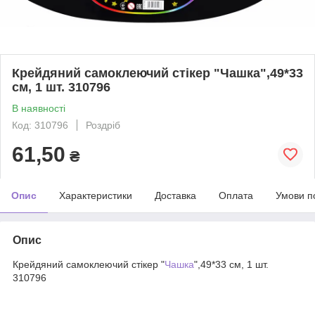
Крейдяний самоклеючий стікер "Чашка",49*33
см, 1 шт. 310796
В наявності
Код: 310796
Роздріб
61,50
₴
Опис
Характеристики
Доставка
Оплата
Умови п
Опис
Крейдяний самоклеючий стікер "
Чашка
",49*33 см, 1 шт.
310796