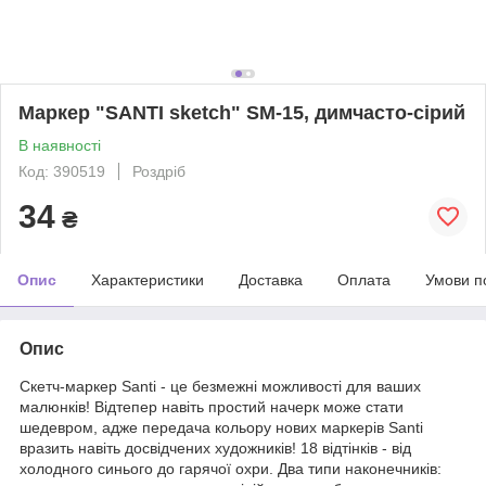
Маркер "SANTI sketch" SM-15, димчасто-сірий
В наявності
Код: 390519
Роздріб
34
₴
Опис
Характеристики
Доставка
Оплата
Умови п
Опис
Скетч-маркер Santi - це безмежні можливості для ваших
малюнків! Відтепер навіть простий начерк може стати
шедевром, адже передача кольору нових маркерів Santi
вразить навіть досвідчених художників! 18 відтінків - від
холодного синього до гарячої охри. Два типи наконечників: