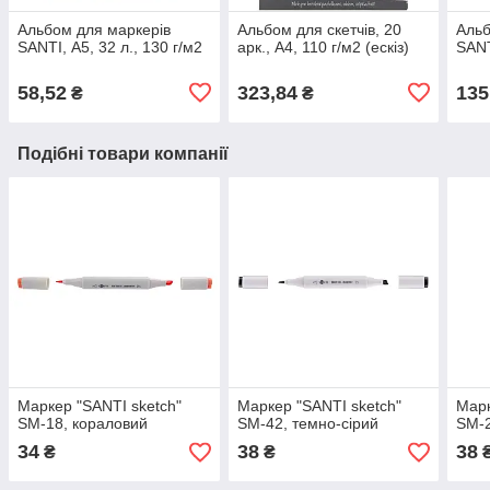
Альбом для маркерів
Альбом для скетчів, 20
Альб
SANTI, А5, 32 л., 130 г/м2
арк., А4, 110 г/м2 (ескіз)
SANT
58,52
323,84
135
₴
₴
Подібні товари компанії
Маркер "SANTI sketch"
Маркер "SANTI sketch"
Марк
SM-18, кораловий
SM-42, темно-сірий
SM-2
34
38
38
₴
₴