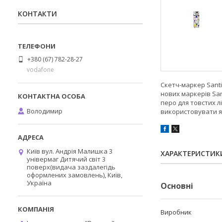
КОНТАКТИ
+380 (67) 782-28-27
vodafone
Скетч-маркер Sant
нових маркерів San
перо для товстих лі
Володимир
використовувати я
Київ вул. Андрія Малишка 3
ХАРАКТЕРИСТИК
універмаг Дитячий світ 3
поверх(видача заздалегідь
оформлених замовлень), Київ,
Україна
Основні
Виробник