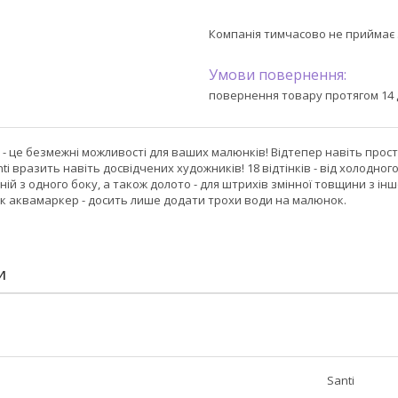
Компанія тимчасово не приймає
повернення товару протягом 14 
i - це безмежні можливості для ваших малюнків! Відтепер навіть пр
ti вразить навіть досвідчених художників! 18 відтінків - від холодно
ній з одного боку, а також долото - для штрихів змінної товщини з інш
к аквамаркер - досить лише додати трохи води на малюнок.
И
Santi