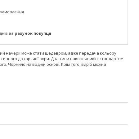
 замовлення
днів
за рахунок покупця
остий начерк може стати шедевром, адже передача кольору
го синього до гарячої охри. Два типи наконечників: стандартне
ого. Чорнило на водній основі. Крім того, виріб можна