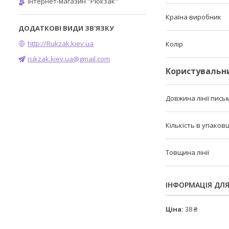
Інтернет-магазин "Рюкзак"
Країна виробник
http://Rukzak.kiev.ua
Колір
rukzak.kiev.ua@gmail.com
Користувальн
Довжина лінії пись
Кількість в упаковц
Товщина лінії
ІНФОРМАЦІЯ ДЛ
Ціна:
38 ₴