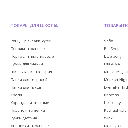
ТОВАРЫ ДЛЯ ШКОЛЫ:
ТОВАРЫ ПО
Ранцы, рюкзаки, сумки
Sofia
Пеналы школьные
Pet Shop
Портфели пластиковые
Little pony
Сумки для сменки
Mia & Me
Школьная канцелярия
Kite 2015 дл
Папки для тетрадей
Monster High
Папки для труда
Ever after hig
Краски
Princess
Карандаши цветные
Hello kitty
Пластилин и лепка
Rachael hale
Ручки детские
Winx
Дневники школьные
Me to you