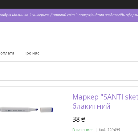
. Андрія Малишка 3 універмаг Дитячий світ 3 поверх(видача заздалегідь оформл
 оплата
Про нас
Маркер "SANTI sket
блакитний
38 ₴
В наявності
Код:
390495