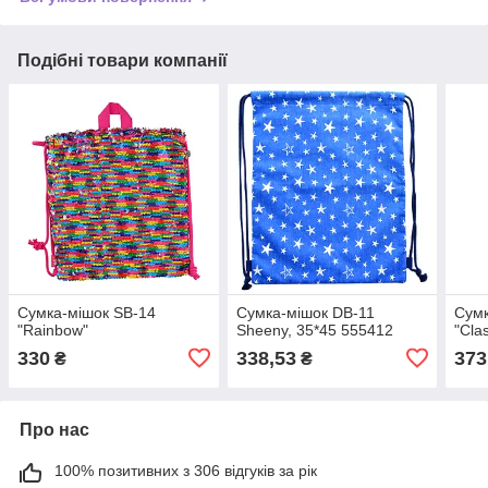
Подібні товари компанії
Сумка-мішок SB-14
Сумка-мішок DB-11
Сум
"Rainbow"
Sheeny, 35*45 555412
"Clas
330
338,53
373
₴
₴
Про нас
100% позитивних з 306 відгуків за рік